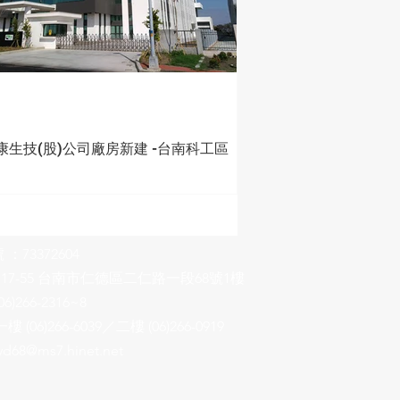
康生技(股)公司廠房新建 -台南科工區
：73372604
717-55 台南市仁德區二仁路一段68號1樓
6)266-2316~8
 (06)266-6039／二樓 (06)266-0919
yd68@ms7.hinet.net