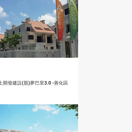
上開發建設(股)夢巴里3.0 -善化區