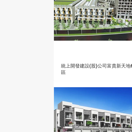
統上開發建設(股)公司富貴新天地6.
區