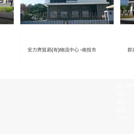
安力齊貿易(有)物流中心 -南投市
群
統一編號 
地址： 
電話： (0
傳真： 一樓
Email：