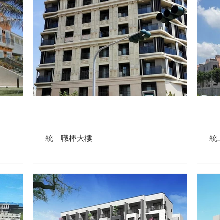
統一職棒大樓
統