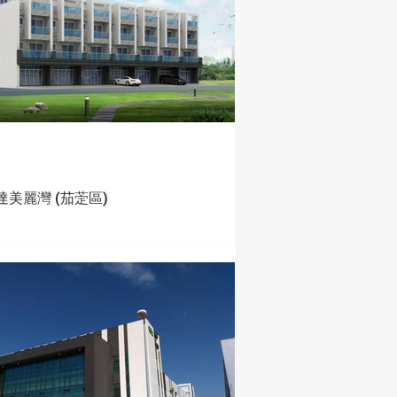
達美麗灣 (茄萣區)