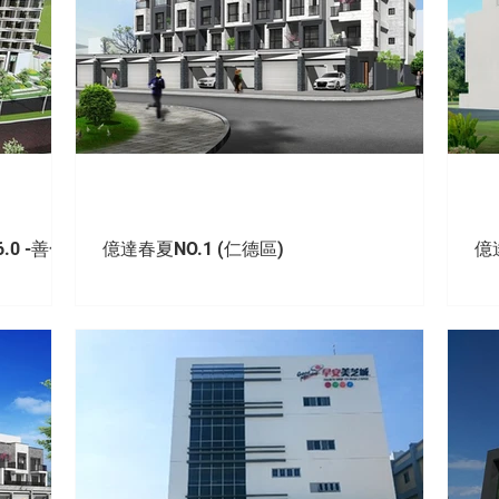
0 -善化
億達春夏NO.1 (仁德區)
億