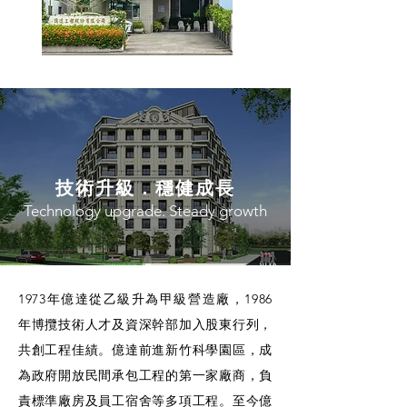
技術升級．穩健成長
Technology upgrade. Steady growth
1973年億達從乙級升為甲級營造廠，1986
年博攬技術人才及資深幹部加入股東行列，
共創工程佳績。億達前進新竹科學園區，成
為政府開放民間承包工程的第一家廠商，負
責標準廠房及員工宿舍等多項工程。至今億