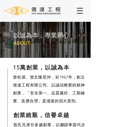
以誠為本．專業用心
ABOUT
15萬創業，以誠為本
曾松源、曾文隆昆仲，於1967年，創立
億達工程有限公司。以誠信務實的精神
創業，「安全第一、品質嚴控、工期確
實、造價合理」是億達的四大原則。
創業維艱，信譽卓越
曾氏兄弟廿多歲創業，以腳踏車當代步