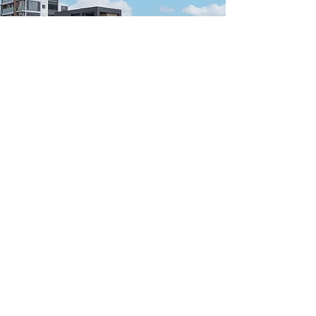
億達是夢想，也是責任
1988年，億達資本額增為壹億捌佰萬元，
創業26年，資本額成長720倍，曾氏昆仲承
擔公司穩健成長的責任，成功實踐當年「達
億」的創業夢想。未來億達將持續以科技化