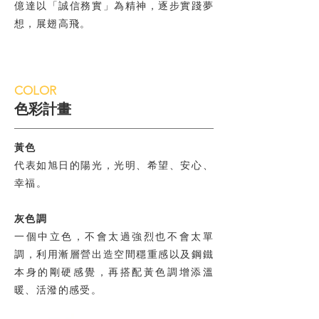
億達以「誠信務實」為精神，逐步實踐夢
想，展翅高飛。
COLOR
​色彩計畫
黃色
代表如旭日的陽光，光明、希望、安心、
幸福。
灰色調
一個中立色，不會太過強烈也不會太單
調，利用漸層營出造空間穩重感以及鋼鐵
本身的剛硬感覺，再搭配黃色調增添溫
暖、活潑的感受。